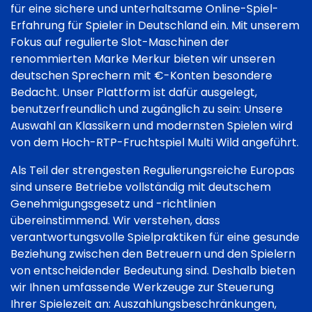
für eine sichere und unterhaltsame Online-Spiel-
Erfahrung für Spieler in Deutschland ein. Mit unserem
Fokus auf regulierte Slot-Maschinen der
renommierten Marke Merkur bieten wir unseren
deutschen Sprechern mit €-Konten besondere
Bedacht. Unser Plattform ist dafür ausgelegt,
benutzerfreundlich und zugänglich zu sein: Unsere
Auswahl an Klassikern und modernsten Spielen wird
von dem Hoch-RTP-Fruchtspiel Multi Wild angeführt.
Als Teil der strengesten Regulierungsreiche Europas
sind unsere Betriebe vollständig mit deutschem
Genehmigungsgesetz und -richtlinien
übereinstimmend. Wir verstehen, dass
verantwortungsvolle Spielpraktiken für eine gesunde
Beziehung zwischen den Betreuern und den Spielern
von entscheidender Bedeutung sind. Deshalb bieten
wir Ihnen umfassende Werkzeuge zur Steuerung
Ihrer Spielezeit an: Auszahlungsbeschränkungen,