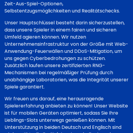
Zeit-Aus-Spiel-Optionen,
Selbstentzugsmöglichkeiten und Realitätschecks.
Unser Hauptschlüssel besteht darin sicherzustellen,
dass unsere Spieler in einem fairen und sicheren
Umfeld agieren können. Wir nutzen
Unternehmensinfrastruktur von der Größe mit Web-
Anwendung-Feuerwällen und DDoS-Mitigation, um
uns gegen Cyberbedrohungen zu schützen.
Zusätzlich laufen unsere zertifizierten RNG-
Mechanismen bei regelmäßiger Prüfung durch
unabhängige Laboratorien, was die Integrität unserer
Spiele garantiert.
Wir freuen uns darauf, eine herausragende
Spielererfahrung anbieten zu können! Unser Website
ist für mobilen Geräten optimiert, sodass Sie Ihre
Lieblings-Slots unterwegs genießen können. Mit
Unterstützung in beiden Deutsch und Englisch sind