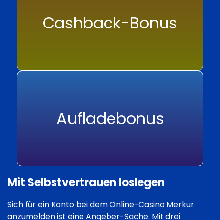
Cashback-Bonus
Aufladebonus
Mit Selbstvertrauen loslegen
Sich für ein Konto bei dem Online-Casino Merkur
anzumelden ist eine Angeber-Sache. Mit drei