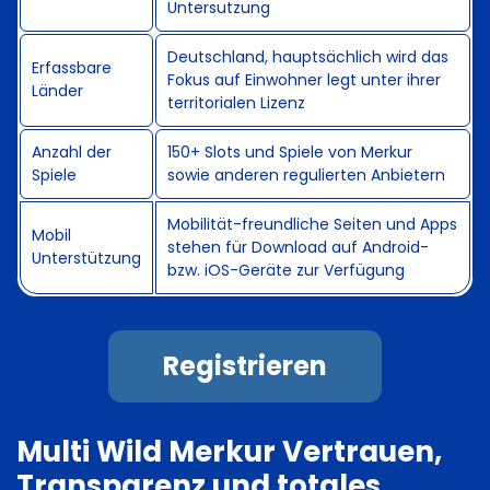
Untersutzung
Deutschland, hauptsächlich wird das
Erfassbare
Fokus auf Einwohner legt unter ihrer
Länder
territorialen Lizenz
Anzahl der
150+ Slots und Spiele von Merkur
Spiele
sowie anderen regulierten Anbietern
Mobilität-freundliche Seiten und Apps
Mobil
stehen für Download auf Android-
Unterstützung
bzw. iOS-Geräte zur Verfügung
Registrieren
Multi Wild Merkur Vertrauen,
Transparenz und totales