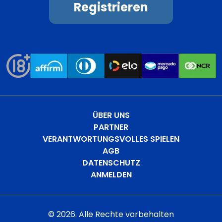
Registrieren
ÜBER UNS
PARTNER
VERANTWORTUNGSVOLLES SPIELEN
AGB
DATENSCHUTZ
ANMELDEN
©
2026
. Alle Rechte vorbehalten