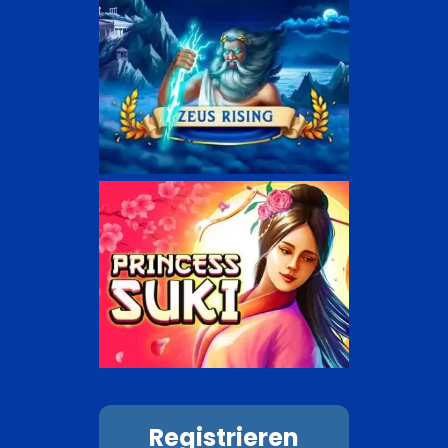
Registrieren