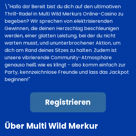
\"Hallo da! Bereit bist du dich auf den ultimativen
Thrill-Radel in Multi Wild Merkurs Online-Casino zu
begeben? Wir sprechen von elektrisierenden
Gewinnen, die deinen Herzschlag beschleunigen
werden, einer glatten Leistung, bei der du nicht
warten musst, und ununterbrochener Aktion, um
dich am Rand deines Sitzes zu halten. Zudem ist
unsere vibrierende Community-Atmosphäre
genauso heiß wie es klingt - also komm einfach zur
Party, kennzeichnlose Freunde und lass das Jackpot
beginnen!"
Registrieren
Über Multi Wild Merkur