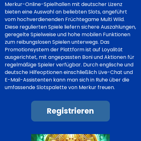
Merkur-Online-Spielhallen mit deutscher Lizenz
bieten eine Auswahl an beliebten Slots, angeführt
vom hochverdienenden Früchtegame Multi Wild.
Diese regulierten Spiele liefern sichere Auszahlungen,
geregelte Spielweise und hohe mobilen Funktionen
zum reibungslosen Spielen unterwegs. Das
Promotionsystem der Plattform ist auf Loyalität
ausgerichtet, mit angepassten Boni und Aktionen für
regelmäßige Spieler verfügbar. Durch englische und
deutsche Hilfeoptionen einschließlich Live-Chat und
E-Mail-Assistenten kann man sich in Ruhe über die
umfassende Slotspalette von Merkur freuen.
Registrieren