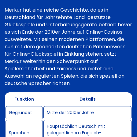
Merkur hat eine reiche Geschichte, da es in
Deutschland für Jahrzehnte Land-gestützte
Glücksspiele und Unterhaltungsgeräte betrieb bevor
es sich Ende der 2010er Jahre auf Online-Casinos
ausweitete. Mit seinen modernen Plattformen, die
nun mit dem geänderten deutschen Rahmenwerk
für Online-Glücksspiel in Einklang stehen, setzt
Merkur weiterhin den Schwerpunkt auf
Spielersicherheit und Fairness und bietet eine
Auswahl an regulierten Spielen, die sich speziell an
deutsche Sprecher richten.
Funktion
Details
Gegründet
Mitte der 2010er Jahre
Hauptsächlich Deutsch mit
Sprachen
gelegentlichem Englisch-